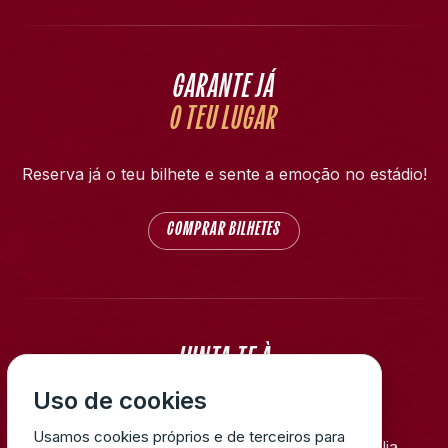
GARANTE JÁ
O TEU LUGAR
Reserva já o teu bilhete e sente a emoção no estádio!
COMPRAR BILHETES
JUNTA-TE À
NOSSA FAMÍLIA!
Uso de cookies
Usamos cookies próprios e de terceiros para
Faz parte da nossa história. Junta-te à família