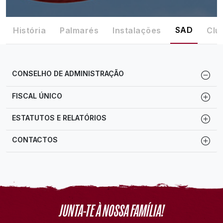
SAD
História
Palmarés
Instalações
Clu
CONSELHO DE ADMINISTRAÇÃO
FISCAL ÚNICO
ESTATUTOS E RELATÓRIOS
CONTACTOS
JUNTA-TE À NOSSA FAMÍLIA!