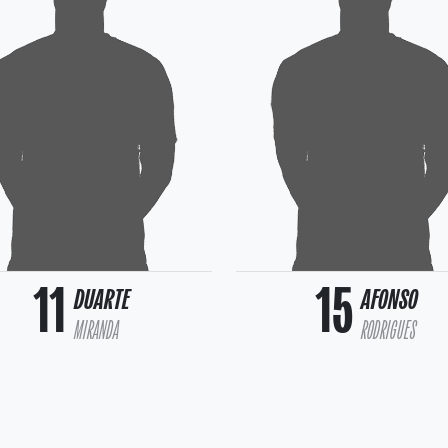
11
15
DUARTE
AFONSO
MIRANDA
RODRIGUES