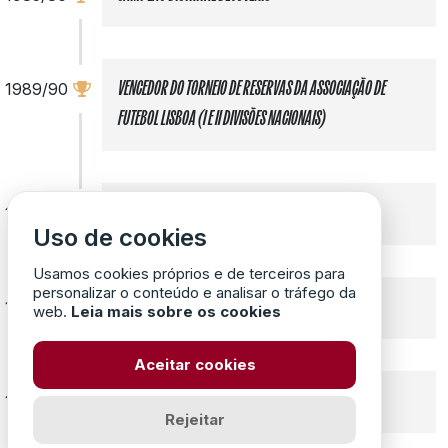
1989/90
VENCEDOR DO TORNEIO DE RESERVAS DA ASSOCIAÇÃO DE
FUTEBOL LISBOA (I E II DIVISÕES NACIONAIS)
1990/91
3º CLASSIFICADO NA DIVISÃO DE HONRA
Uso de cookies
Usamos cookies próprios e de terceiros para
personalizar o conteúdo e analisar o tráfego da
1994/95
CAMPEÕES DISTRITAIS (INICIADOS E JUVENIS)
web.
Leia mais sobre os cookies
Aceitar cookies
1996/97
CAMPEÃO DISTRITAL JUNIORES (I DIVISÃO)
Rejeitar