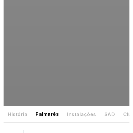
Palmarés
História
Instalações
SAD
Clu