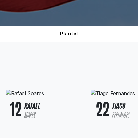
Plantel
12
22
RAFAEL
TIAGO
SOARES
FERNANDES