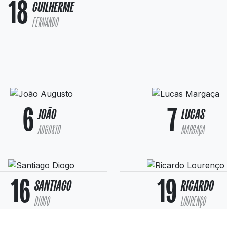
18
GUILHERME
FERNANDO
6
7
JOÃO
LUCAS
AUGUSTO
MARGAÇA
16
19
SANTIAGO
RICARDO
DIOGO
LOURENÇO