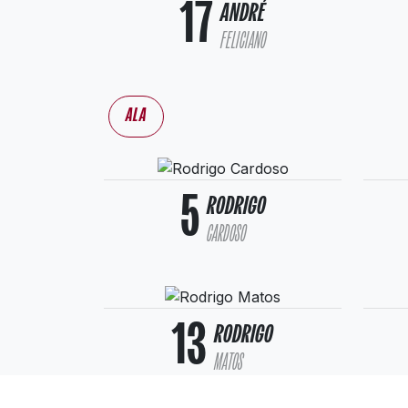
17
ANDRÉ
FELICIANO
ALA
5
RODRIGO
CARDOSO
13
RODRIGO
MATOS