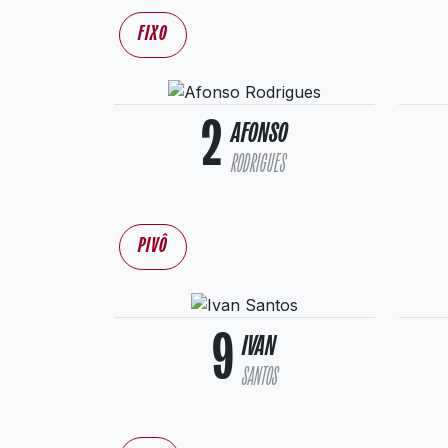
FIXO
2
AFONSO
RODRIGUES
PIVÔ
9
IVAN
SANTOS