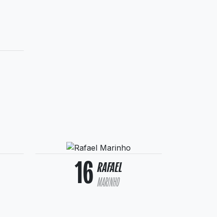
16
RAFAEL
MARINHO