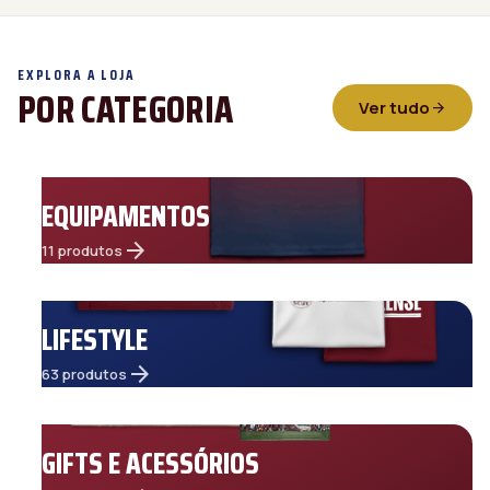
EXPLORA A LOJA
POR CATEGORIA
Ver tudo
arrow_forward
EQUIPAMENTOS
arrow_forward
11 produtos
LIFESTYLE
arrow_forward
63 produtos
GIFTS E ACESSÓRIOS