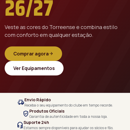
26/27
Veste as cores do Torreense e combina estilo
com conforto em qualquer estação.
Comprar agora
arrow_forward
Ver Equipamentos
Envio Rápido
delivery_truck_speed
Receba o seu equipamento do clube em tempo recorde.
Produtos Oficiais
verified_user
Garantia de autenticidade em toda a nossa loja.
Suporte 24h
headset_mic
Estamos sempre disponíveis para ajudar os sócios e fãs.