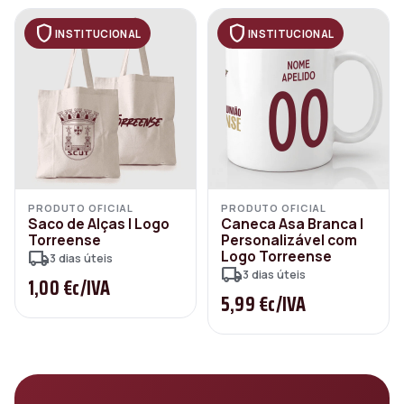
shield
shield
INSTITUCIONAL
INSTITUCIONAL
PRODUTO OFICIAL
PRODUTO OFICIAL
Saco de Alças | Logo
Caneca Asa Branca |
Torreense
Personalizável com
local_shipping
Logo Torreense
3 dias úteis
local_shipping
3 dias úteis
1,00 €
c/IVA
5,99 €
c/IVA