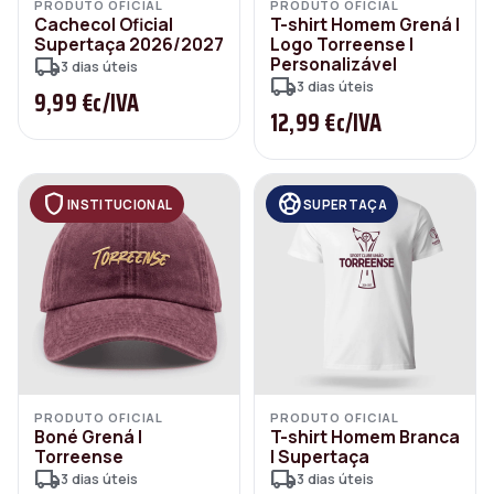
PRODUTO OFICIAL
PRODUTO OFICIAL
Cachecol Oficial
T-shirt Homem Grená |
Supertaça 2026/2027
Logo Torreense |
local_shipping
Personalizável
3 dias úteis
local_shipping
3 dias úteis
9,99 €
c/IVA
12,99 €
c/IVA
shield
sports_soccer
INSTITUCIONAL
SUPERTAÇA
PRODUTO OFICIAL
PRODUTO OFICIAL
Boné Grená |
T-shirt Homem Branca
Torreense
| Supertaça
local_shipping
local_shipping
3 dias úteis
3 dias úteis