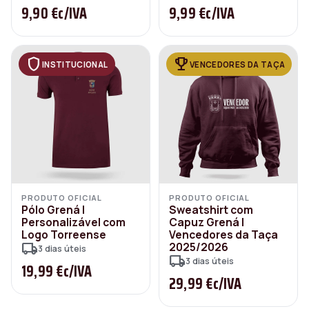
9,90 €
c/IVA
9,99 €
c/IVA
shield
trophy
INSTITUCIONAL
VENCEDORES DA TAÇA
PRODUTO OFICIAL
PRODUTO OFICIAL
Pólo Grená |
Sweatshirt com
Personalizável com
Capuz Grená |
Logo Torreense
Vencedores da Taça
local_shipping
2025/2026
3 dias úteis
local_shipping
3 dias úteis
19,99 €
c/IVA
29,99 €
c/IVA