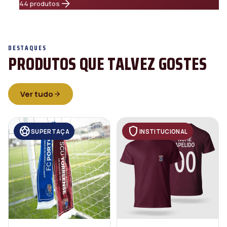
arrow_forward
44 produtos
DESTAQUES
PRODUTOS QUE TALVEZ GOSTES
Ver tudo
arrow_forward
sports_soccer
shield
SUPERTAÇA
INSTITUCIONAL