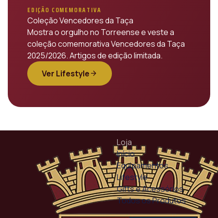
EDIÇÃO COMEMORATIVA
Coleção Vencedores da Taça
Mostra o orgulho no Torreense e veste a
coleção comemorativa Vencedores da Taça
2025/2026. Artigos de edição limitada.
Ver Lifestyle
arrow_forward
Loja
Início
Equipamentos
Lifestyle
Gifts e Acessórios
Todos os Produtos